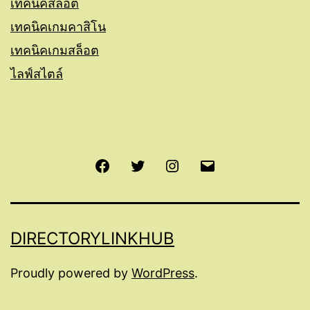
เทคนิคสล็อต
เทคนิคเกมคาสิโน
เทคนิคเกมสล็อต
ไลฟ์สไตล์
Facebook
Twitter
Instagram
Email
DIRECTORYLINKHUB
Proudly powered by
WordPress
.