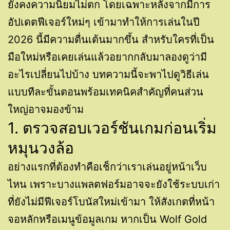
ยังคงความนิยมไม่ตก โดยเฉพาะหลังจากมีการ
อัปเดตฟีเจอร์ใหม่ๆ เข้ามาทำให้การเล่นในปี
2026 นี้มีความตื่นเต้นมากขึ้น สำหรับใครที่เป็น
มือใหม่หรือเคยเล่นแล้วอยากกลับมาลองดูว่ามี
อะไรเปลี่ยนไปบ้าง บทความนี้จะพาไปดูวิธีเล่น
แบบทีละขั้นตอนพร้อมเทคนิคสำคัญที่คนส่วน
ใหญ่อาจมองข้าม
1. ตรวจสอบเวอร์ชันเกมก่อนเริ่ม
หมุนวงล้อ
อย่างแรกที่ต้องทำคือเช็กว่าเราเล่นอยู่หน้าเว็บ
ไหน เพราะบางแพลตฟอร์มอาจจะยังใช้ระบบเก่า
ที่ยังไม่มีฟีเจอร์โบนัสใหม่เข้ามา ให้สังเกตที่หน้า
จอหลักหรือเมนูข้อมูลเกม หากเป็น Wolf Gold