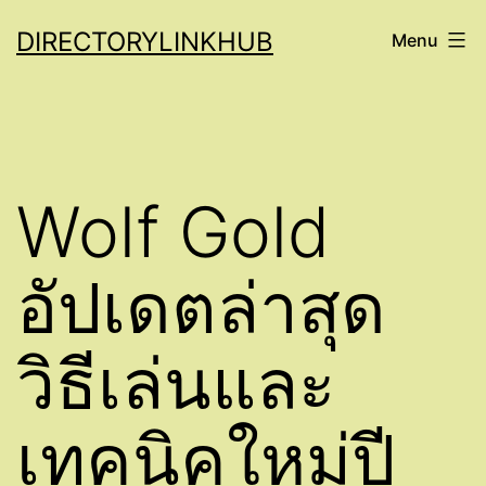
Skip
DIRECTORYLINKHUB
Menu
to
content
Wolf Gold
อัปเดตล่าสุด
วิธีเล่นและ
เทคนิคใหม่ปี