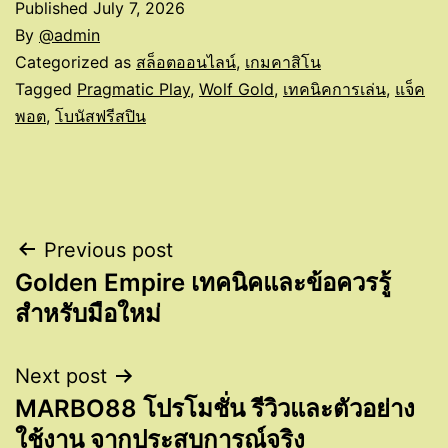
Published
July 7, 2026
By
@admin
Categorized as
สล็อตออนไลน์
,
เกมคาสิโน
Tagged
Pragmatic Play
,
Wolf Gold
,
เทคนิคการเล่น
,
แจ็ค
พอต
,
โบนัสฟรีสปิน
Post
Previous post
Golden Empire เทคนิคและข้อควรรู้
navigation
สำหรับมือใหม่
Next post
MARBO88 โปรโมชั่น รีวิวและตัวอย่าง
ใช้งาน จากประสบการณ์จริง