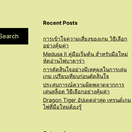
Recent Posts
Search
การเข้าใจความเสี่ยงของเกม วิธีเลือก
อย่างคุ้มค่า
Medusa II คู่มือเริ่มต้น สำหรับมือใหม่
หัดอ่านไพ่บาคาร่า
การตัดสินใจอย่างมีเหตุผลในการเล่น
เกม เปรียบเทียบก่อนตัดสินใจ
ประสบการณ์ความผิดพลาดจากการ
เล่นสล็อต วิธีเลือกอย่างคุ้มค่า
Dragon Tiger อัปเดตล่าสุด เทรนด์เกม
ไพ่ที่มือใหม่ต้องรู้