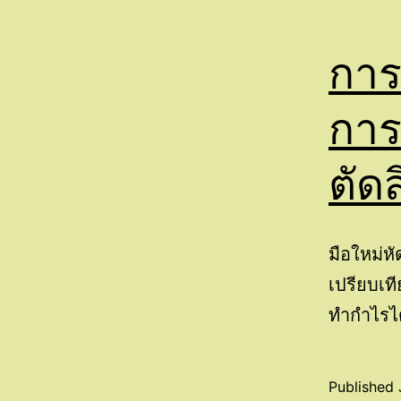
การ
การ
ตัด
มือใหม่ห
เปรียบเท
ทำกำไรได
Published