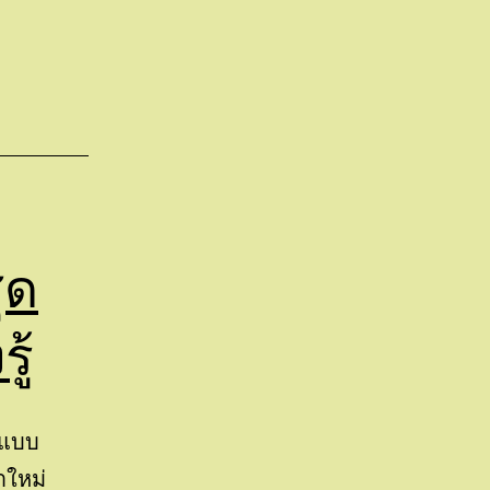
ุด
ู้
นแบบ
าใหม่