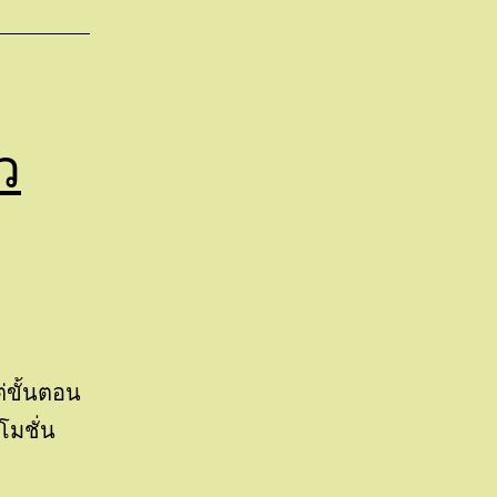
ว
่ขั้นตอน
โมชั่น