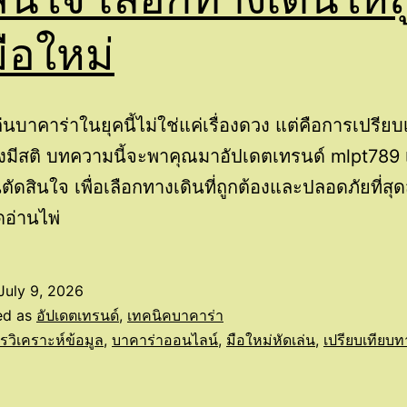
มือใหม่
ล่นบาคาร่าในยุคนี้ไม่ใช่แค่เรื่องดวง แต่คือการเปรีย
างมีสติ บทความนี้จะพาคุณมาอัปเดตเทรนด์ mlpt789 
ตัดสินใจ เพื่อเลือกทางเดินที่ถูกต้องและปลอดภัยที่สุ
ดอ่านไพ่
July 9, 2026
ed as
อัปเดตเทรนด์
,
เทคนิคบาคาร่า
รวิเคราะห์ข้อมูล
,
บาคาร่าออนไลน์
,
มือใหม่หัดเล่น
,
เปรียบเทียบท