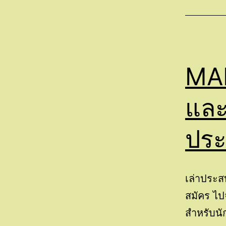
MAR
และ
ประ
เล่าประส
สมัคร ไป
สำหรับนั