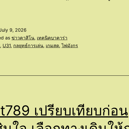
July 9, 2026
ed as
ข่าวคาสิโน
,
เทคนิคบาคาร่า
,
U31
,
กลยุทธ์การเล่น
,
เกมสด
,
ไพ่มังกร
t789 เปรียบเทียบก่อน
สินใจ เลือกทางเดินให้ถ