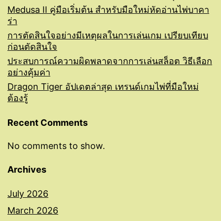
Medusa II คู่มือเริ่มต้น สำหรับมือใหม่หัดอ่านไพ่บาคา
ร่า
การตัดสินใจอย่างมีเหตุผลในการเล่นเกม เปรียบเทียบ
ก่อนตัดสินใจ
ประสบการณ์ความผิดพลาดจากการเล่นสล็อต วิธีเลือก
อย่างคุ้มค่า
Dragon Tiger อัปเดตล่าสุด เทรนด์เกมไพ่ที่มือใหม่
ต้องรู้
Recent Comments
No comments to show.
Archives
July 2026
March 2026