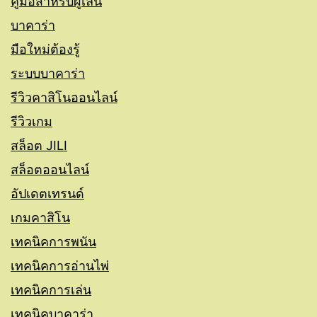
คู่มือสำหรับผู้เล่น
บาคาร่า
มือใหม่ต้องรู้
ระบบบาคาร่า
รีวิวคาสิโนออนไลน์
รีวิวเกม
สล็อต JILI
สล็อตออนไลน์
อัปเดตเทรนด์
เกมคาสิโน
เทคนิคการพนัน
เทคนิคการอ่านไพ่
เทคนิคการเล่น
เทคนิคบาคาร่า