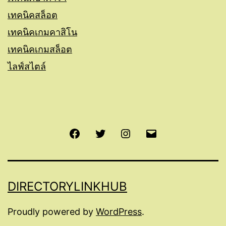
เทคนิคสล็อต
เทคนิคเกมคาสิโน
เทคนิคเกมสล็อต
ไลฟ์สไตล์
Facebook
Twitter
Instagram
Email
DIRECTORYLINKHUB
Proudly powered by
WordPress
.