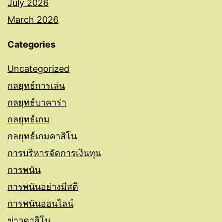
July 2026
March 2026
Categories
Uncategorized
กลยุทธ์การเล่น
กลยุทธ์บาคาร่า
กลยุทธ์เกม
กลยุทธ์เกมคาสิโน
การบริหารจัดการเงินทุน
การพนัน
การพนันอย่างมีสติ
การพนันออนไลน์
ข่าวคาสิโน