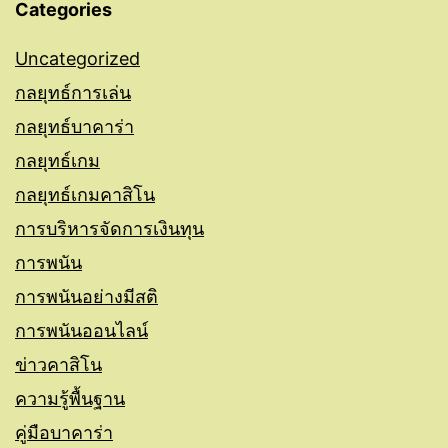
Categories
Uncategorized
กลยุทธ์การเล่น
กลยุทธ์บาคาร่า
กลยุทธ์เกม
กลยุทธ์เกมคาสิโน
การบริหารจัดการเงินทุน
การพนัน
การพนันอย่างมีสติ
การพนันออนไลน์
ข่าวคาสิโน
ความรู้พื้นฐาน
คู่มือบาคาร่า