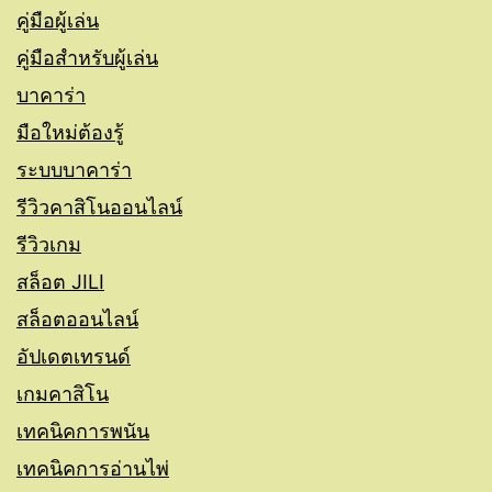
คู่มือผู้เล่น
คู่มือสำหรับผู้เล่น
บาคาร่า
มือใหม่ต้องรู้
ระบบบาคาร่า
รีวิวคาสิโนออนไลน์
รีวิวเกม
สล็อต JILI
สล็อตออนไลน์
อัปเดตเทรนด์
เกมคาสิโน
เทคนิคการพนัน
เทคนิคการอ่านไพ่