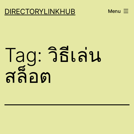
Skip
DIRECTORYLINKHUB
Menu
to
content
Tag:
วิธีเล่น
สล็อต