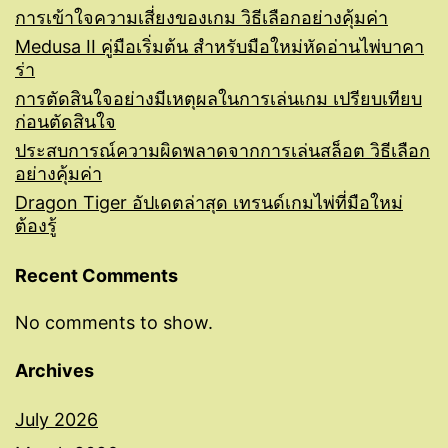
การเข้าใจความเสี่ยงของเกม วิธีเลือกอย่างคุ้มค่า
Medusa II คู่มือเริ่มต้น สำหรับมือใหม่หัดอ่านไพ่บาคา
ร่า
การตัดสินใจอย่างมีเหตุผลในการเล่นเกม เปรียบเทียบ
ก่อนตัดสินใจ
ประสบการณ์ความผิดพลาดจากการเล่นสล็อต วิธีเลือก
อย่างคุ้มค่า
Dragon Tiger อัปเดตล่าสุด เทรนด์เกมไพ่ที่มือใหม่
ต้องรู้
Recent Comments
No comments to show.
Archives
July 2026