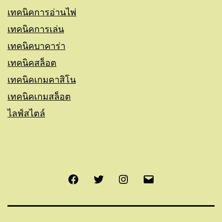
เทคนิคการอ่านไพ่
เทคนิคการเล่น
เทคนิคบาคาร่า
เทคนิคสล็อต
เทคนิคเกมคาสิโน
เทคนิคเกมสล็อต
ไลฟ์สไตล์
Facebook
Twitter
Instagram
Email