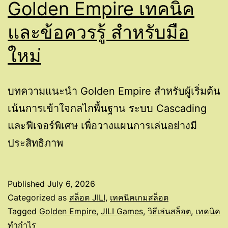
Golden Empire เทคนิค
และข้อควรรู้ สำหรับมือ
ใหม่
บทความแนะนำ Golden Empire สำหรับผู้เริ่มต้น
เน้นการเข้าใจกลไกพื้นฐาน ระบบ Cascading
และฟีเจอร์พิเศษ เพื่อวางแผนการเล่นอย่างมี
ประสิทธิภาพ
Published
July 6, 2026
Categorized as
สล็อต JILI
,
เทคนิคเกมสล็อต
Tagged
Golden Empire
,
JILI Games
,
วิธีเล่นสล็อต
,
เทคนิค
ทำกำไร