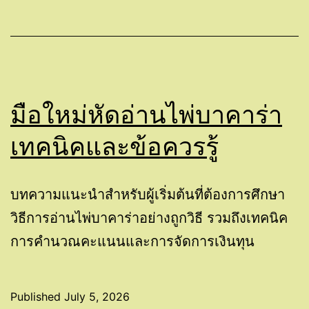
มือใหม่หัดอ่านไพ่บาคาร่า
เทคนิคและข้อควรรู้
บทความแนะนำสำหรับผู้เริ่มต้นที่ต้องการศึกษา
วิธีการอ่านไพ่บาคาร่าอย่างถูกวิธี รวมถึงเทคนิค
การคำนวณคะแนนและการจัดการเงินทุน
Published
July 5, 2026