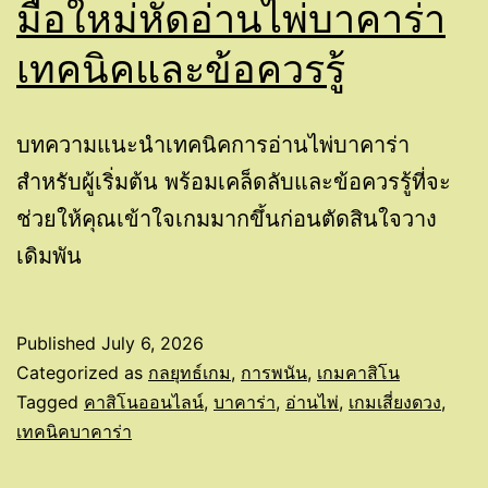
มือใหม่หัดอ่านไพ่บาคาร่า
เทคนิคและข้อควรรู้
บทความแนะนำเทคนิคการอ่านไพ่บาคาร่า
สำหรับผู้เริ่มต้น พร้อมเคล็ดลับและข้อควรรู้ที่จะ
ช่วยให้คุณเข้าใจเกมมากขึ้นก่อนตัดสินใจวาง
เดิมพัน
Published
July 6, 2026
Categorized as
กลยุทธ์เกม
,
การพนัน
,
เกมคาสิโน
Tagged
คาสิโนออนไลน์
,
บาคาร่า
,
อ่านไพ่
,
เกมเสี่ยงดวง
,
เทคนิคบาคาร่า