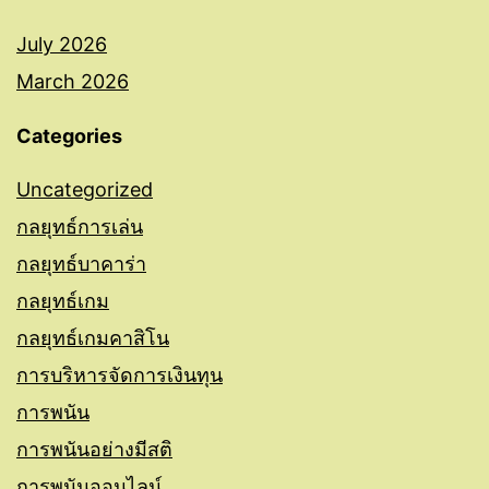
July 2026
March 2026
Categories
Uncategorized
กลยุทธ์การเล่น
กลยุทธ์บาคาร่า
กลยุทธ์เกม
กลยุทธ์เกมคาสิโน
การบริหารจัดการเงินทุน
การพนัน
การพนันอย่างมีสติ
การพนันออนไลน์