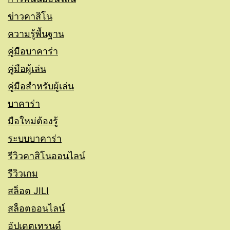
ข่าวคาสิโน
ความรู้พื้นฐาน
คู่มือบาคาร่า
คู่มือผู้เล่น
คู่มือสำหรับผู้เล่น
บาคาร่า
มือใหม่ต้องรู้
ระบบบาคาร่า
รีวิวคาสิโนออนไลน์
รีวิวเกม
สล็อต JILI
สล็อตออนไลน์
อัปเดตเทรนด์